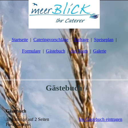
Startseite
Cateringvorschläge
Anfrage
Speiseplan
Formulare
Gästebuch
das Team
Galerie
Gästebuch
Gästebuch
38 Einträge auf 2 Seiten
Ins Gästebuch eintragen
Fred Carstens