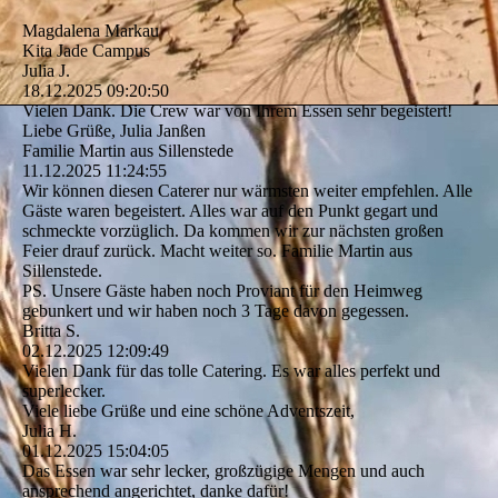
Magdalena Markau
Kita Jade Campus
Julia J.
18.12.2025
09:20:50
Vielen Dank. Die Crew war von Ihrem Essen sehr begeistert!
Liebe Grüße, Julia Janßen
Familie Martin aus Sillenstede
11.12.2025
11:24:55
Wir können diesen Caterer nur wärmsten weiter empfehlen. Alle
Gäste waren begeistert. Alles war auf den Punkt gegart und
schmeckte vorzüglich. Da kommen wir zur nächsten großen
Feier drauf zurück. Macht weiter so. Familie Martin aus
Sillenstede.
PS. Unsere Gäste haben noch Proviant für den Heimweg
gebunkert und wir haben noch 3 Tage davon gegessen.
Britta S.
02.12.2025
12:09:49
Vielen Dank für das tolle Catering. Es war alles perfekt und
superlecker.
Viele liebe Grüße und eine schöne Adventszeit,
Julia H.
01.12.2025
15:04:05
Das Essen war sehr lecker, großzügige Mengen und auch
ansprechend angerichtet, danke dafür!