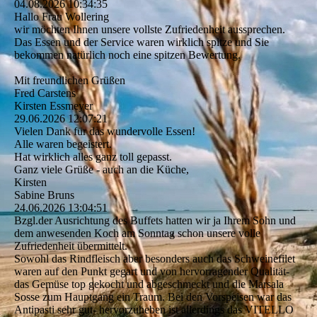
04.08.2026
10:34:35
Hallo Frau Wollering
wir möchten Ihnen unsere vollste Zufriedenheit aussprechen.
Das Essen und der Service waren wirklich spitze und Sie
bekommen natürlich noch eine spitzen Bewertung.
Mit freundlichen Grüßen
Fred Carstens
Kirsten Essmeyer
29.06.2026
12:07:21
Vielen Dank für das wundervolle Essen!
Alle waren begeistert.
Hat wirklich alles ganz toll gepasst.
Ganz viele Grüße - auch an die Küche,
Kirsten
Sabine Bruns
24.06.2026
13:04:51
Bzgl.der Ausrichtung des Buffets hatten wir ja Ihrem Sohn und
dem anwesenden Koch am Sonntag schon unsere volle
Zufriedenheit übermittelt.
Sowohl das Rindfleisch aber besonders auch das Schweinefilet
waren auf den Punkt gegart und von hervorragender Qualität-
das Gemüse top gekocht und abgeschmeckt und die Marsala
Sosse zum Hauptgang ein Traum. Bei den Vorspeisen war das
Antipasti sehr gut- hervorzuheben ist allerdings das VITELLO