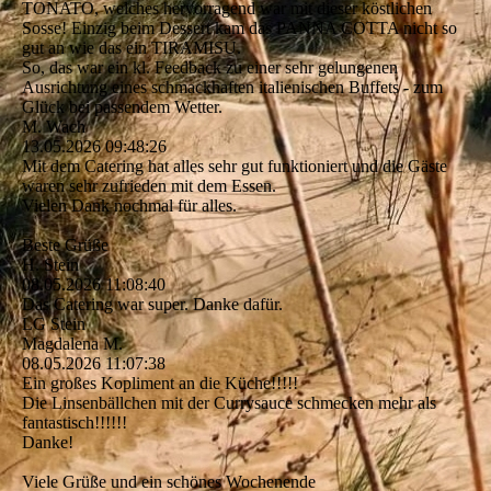
TONATO, welches hervorragend war mit dieser köstlichen
Sosse! Einzig beim Dessert kam das PANNA COTTA nicht so
gut an wie das ein TIRAMISU.
So, das war ein kl. Feedback zu einer sehr gelungenen
Ausrichtung eines schmackhaften italienischen Buffets - zum
Glück bei passendem Wetter.
M. Wach
13.05.2026
09:48:26
Mit dem Catering hat alles sehr gut funktioniert und die Gäste
waren sehr zufrieden mit dem Essen.
Vielen Dank nochmal für alles.
Beste Grüße
H. Stein
08.05.2026
11:08:40
Das Catering war super. Danke dafür.
LG Stein
Magdalena M.
08.05.2026
11:07:38
Ein großes Kopliment an die Küche!!!!!
Die Linsenbällchen mit der Currysauce schmecken mehr als
fantastisch!!!!!!
Danke!
Viele Grüße und ein schönes Wochenende