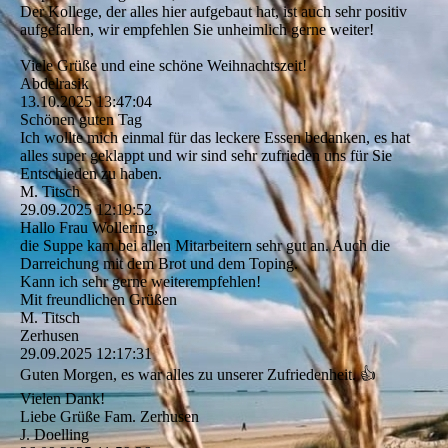
Der Kollege, der alles hier aufgebaut hat, ist auch sehr positiv
aufgefallen, wir empfehlen Sie unheimlich gerne weiter!
Viele Grüße und eine schöne Weihnachtszeit!
Abdelrasik
13.10.2025
13:47:04
Schönen guten Tag
Ich wollte mich einmal für das leckere Essen bedanken, es hat
alles super geklappt und wir sind sehr zufrieden uns für Sie
Entschieden zu haben.
M. Titsch
29.09.2025
12:19:52
Hallo Frau Wollering,
die Suppe kam bei allen Mitarbeitern sehr gut an. Auch die
Darreichung mit dem Brot und dem Toping.
Kann ich sehr gerne weiterempfehlen!
Mit freundlichen Grüßen
M. Titsch
Zerhusen
29.09.2025
12:17:31
Guten Morgen, es war alles zu unserer Zufriedenheit. 👍
Vielen Dank!
Liebe Grüße Fam. Zerhusen
J. Doelling