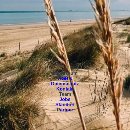
Impressum
AGB's
Datenschutz
Kontakt
Team
Jobs
Standort
P
artner