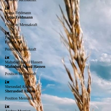
Helga Feldmann
Helga Feldmann
Position:
Mensakraft
Farida Ali
Farida Ali
Position
Mensakraft
Mahabad Ismail Hassen
Mahabad Ismail Hassen
Position
Mensakraft
Sherasdad Abdou
Sherasdad Abdou
Position
Mensakraft