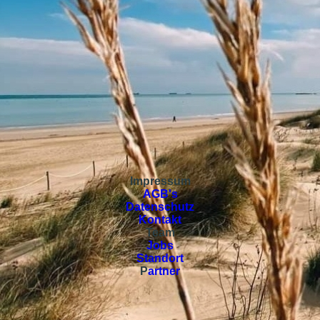
Impressum
AGB's
Datenschutz
Kontakt
Team
Jobs
Standort
P
artner