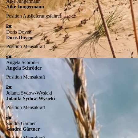
Aike Jungermann
Aike Jungermann
Position
Auslieferungsfahrer
Doris Doyen
Doris Doyen
Position
Mensakraft
Angela Schröder
Angela Schröder
Position
Mensakraft
Jolanta Sydow-Wysieki
Jolanta Sydow-Wysieki
Position
Mensakraft
Sandra Gärtner
Sandra Gärtner
Position
Mensakraft