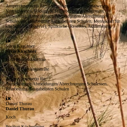
Ansprechpartnerin für:
Rechnungswesen, Personalwesen,
Vertragswesen, Bildung & Teilhabe, Büromanagement,
Verwaltung, Anmeldungen/Abmeldungen/Abrechnungen
Schulessen, Bearbeitung Ausgabelisten Schulen, Mensakraft für
alle Schulen (Reserve), Spülküche (Reserve), Auslieferung
(Reserve)
Silvia Kirschner
Silvia Kirschner
Einzelhandelskauffrau
Position
Büroangestellte
Ansprechpartnerin für:
Anmeldungen/Abmeldungen/Abrechnungen Schulessen,
Bearbeitung Ausgabelisten Schulen
Daniel Thurau
Daniel Thurau
Koch
Position
Küchenleiter