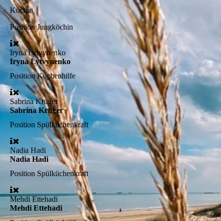
Köchin
Position
Jungköchin
Iryna Lytvynenko
Iryna Lytvynenko
Position
Küchenhilfe
Sabrina Krüger
Sabrina Krüger
Position
Spülküchenkraft
Nadia Hadi
Nadia Hadi
Position
Spülküchenkraft
Mehdi Ettehadi
Mehdi Ettehadi