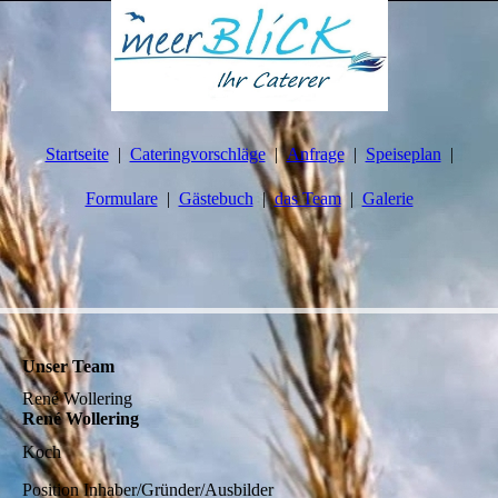
Startseite
Cateringvorschläge
Anfrage
Speiseplan
Formulare
Gästebuch
das Team
Galerie
Unser Team
René Wollering
René Wollering
Koch
Position
Inhaber/Gründer/Ausbilder