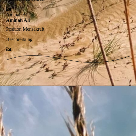
Aminah Ali
Aminah Ali
Position
Mensakraft
Beschreibung