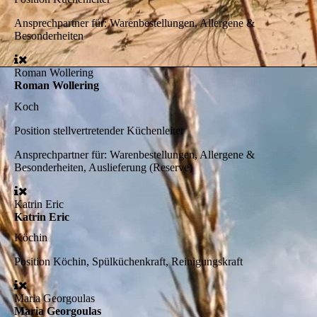
Ansprechpartner für:
Warenbestellungen, Allergene &
Besonderheiten
Roman Wollering
Roman Wollering
Koch
Position
stellvertretender Küchenleiter
Ansprechpartner für:
Warenbestellungen, Allergene &
Besonderheiten, Auslieferung (Reserve)
Katrin Eric
Katrin Eric
Köchin
Position
Köchin, Spülküchenkraft, Reinigungskraft
Maria Georgoulas
Maria Georgoulas