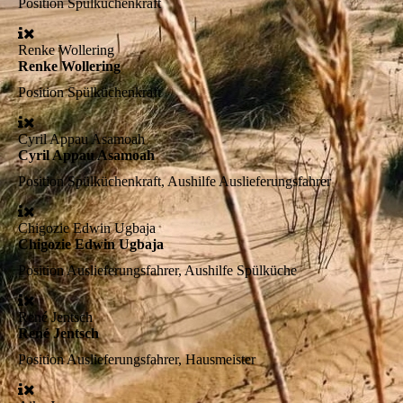
Position
Spülküchenkraft
Renke Wollering
Renke Wollering
Position
Spülküchenkraft
Cyril Appau Asamoah
Cyril Appau Asamoah
Position
Spülküchenkraft, Aushilfe Auslieferungsfahrer
Chigozie Edwin Ugbaja
Chigozie Edwin Ugbaja
Position
Auslieferungsfahrer, Aushilfe Spülküche
René Jentsch
René Jentsch
Position
Auslieferungsfahrer, Hausmeister