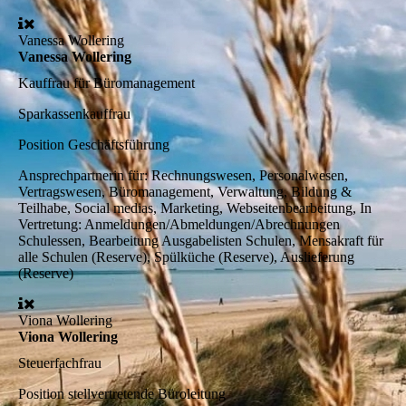
Vanessa Wollering
Vanessa Wollering
Kauffrau für Büromanagement
Sparkassenkauffrau
Position
Geschäftsführung
Ansprechpartnerin für:
Rechnungswesen, Personalwesen,
Vertragswesen, Büromanagement, Verwaltung, Bildung &
Teilhabe, Social medias, Marketing, Webseitenbearbeitung, In
Vertretung: Anmeldungen/Abmeldungen/Abrechnungen
Schulessen, Bearbeitung Ausgabelisten Schulen, Mensakraft für
alle Schulen (Reserve), Spülküche (Reserve), Auslieferung
(Reserve)
Viona Wollering
Viona Wollering
Steuerfachfrau
Position
stellvertretende Büroleitung